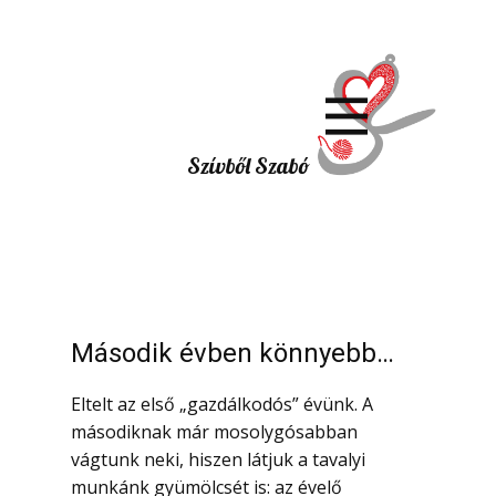
Szívből Szabó
Második évben könnyebb…
Eltelt az első „gazdálkodós” évünk. A
másodiknak már mosolygósabban
vágtunk neki, hiszen látjuk a tavalyi
munkánk gyümölcsét is: az évelő