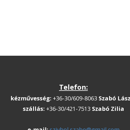
Telefon
:
kézművesség:
+36-30/609-8063
Szabó Lás
szállás:
+36-30/421-7513
Szabó Zilia
e-mail:
szivbol.szabo@gmail.com