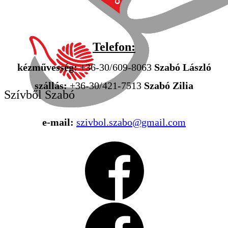
Telefon
:
kézművesség:
+36-30/609-8063
Szabó László
szállás:
+36-30/421-7513
Szabó Zilia
Szívből Szabó
e-mail:
szivbol.szabo@gmail.com